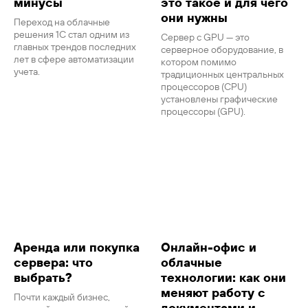
минусы
это такое и для чего
они нужны
Переход на облачные
решения 1С стал одним из
Сервер с GPU — это
главных трендов последних
серверное оборудование, в
лет в сфере автоматизации
котором помимо
учета.
традиционных центральных
процессоров (CPU)
установлены графические
процессоры (GPU).
Аренда или покупка
Онлайн-офис и
сервера: что
облачные
выбрать?
технологии: как они
меняют работу с
Почти каждый бизнес,
документами и