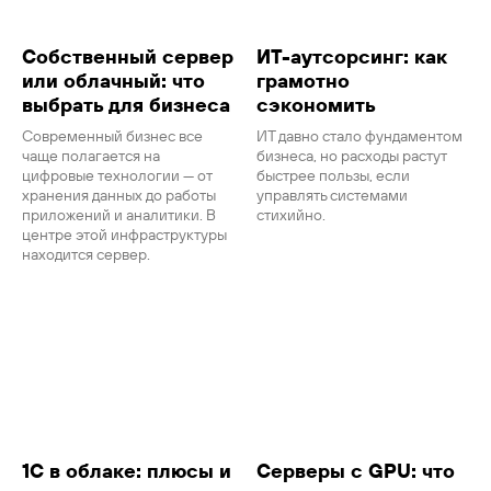
Собственный сервер
ИТ-аутсорсинг: как
или облачный: что
грамотно
выбрать для бизнеса
сэкономить
Современный бизнес все
ИТ давно стало фундаментом
чаще полагается на
бизнеса, но расходы растут
цифровые технологии — от
быстрее пользы, если
хранения данных до работы
управлять системами
приложений и аналитики. В
стихийно.
центре этой инфраструктуры
находится сервер.
1С в облаке: плюсы и
Серверы с GPU: что