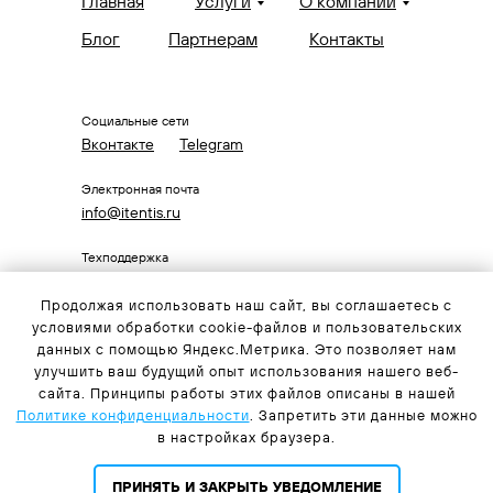
Главная
Услуги
О компании
Блог
Партнерам
Контакты
Социальные сети
Вконтакте
Telegram
Электронная почта
info@itentis.ru
Техподдержка
+7 (495) 431-31-50
Продолжая использовать наш сайт, вы соглашаетесь с
Коммерческий отдел
условиями обработки cookie-файлов и пользовательских
+7 (495) 320-26-77
данных с помощью Яндекс.Метрика. Это позволяет нам
улучшить ваш будущий опыт использования нашего веб-
сайта. Принципы работы этих файлов описаны в нашей
Центральный офис
Политике конфиденциальности
. Запретить эти данные можно
115114, Москва, 2-й Кожевничевский пер, 12, с 2
в настройках браузера.
Политика конфиденциальности
ПРИНЯТЬ И ЗАКРЫТЬ УВЕДОМЛЕНИЕ
ITENTIS GROUP © 2010 - 2025